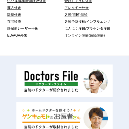
いびき/睡眠時無呼吸外来
骨粗しょう症外来
漢方外来
アレルギー外来
喘息外来
各種(市民)健診
在宅診療
各種予防接種/インフルエンザ
静脈瘤レーザー手術
にんにく注射/プラセンタ注射
ED/AGA外来
オンライン診療(遠隔診療)