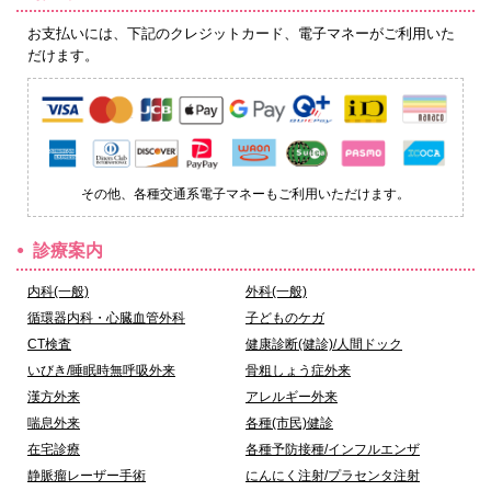
お支払いには、下記のクレジットカード、電子マネーがご利用いた
だけます。
その他、各種交通系電子マネーもご利用いただけます。
診療案内
内科(一般)
外科(一般)
循環器内科・心臓血管外科
子どものケガ
CT検査
健康診断(健診)/人間ドック
いびき/睡眠時無呼吸外来
骨粗しょう症外来
漢方外来
アレルギー外来
喘息外来
各種(市民)健診
在宅診療
各種予防接種/インフルエンザ
静脈瘤レーザー手術
にんにく注射/プラセンタ注射