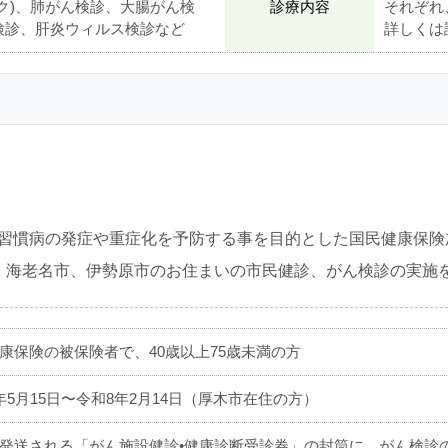
ク)、肺がん検診、大腸がん検
診療内容
それぞれ
検診、肝炎ウィルス検診など
詳しくは
習慣病の発症や重症化を予防する事を目的とした国民健康保険
、海老名市、伊勢原市のお住まいの市民健診、がん検診の実施
康保険の被保険者で、40歳以上75歳未満の方
年5月15日〜令和8年2月14日（厚木市在住の方）
発送される「がん施設健診•健康診断受診券」の封筒に、がん検診