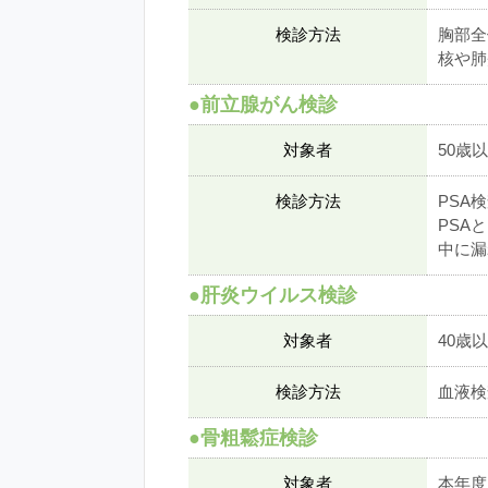
検診方法
胸部全
核や肺
●前立腺がん検診
対象者
50歳
検診方法
PSA
PSA
中に漏
●肝炎ウイルス検診
対象者
40歳
検診方法
血液検
●骨粗鬆症検診
対象者
本年度