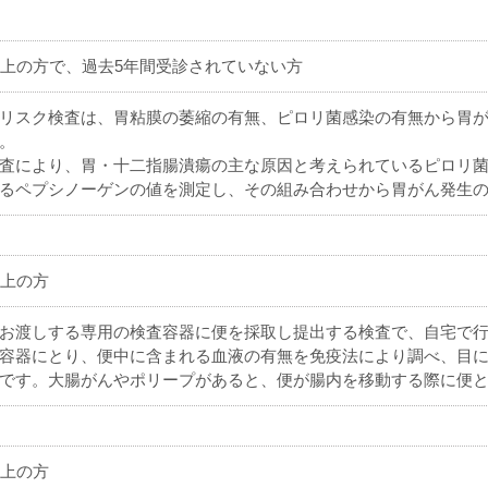
以上の方で、過去5年間受診されていない方
リスク検査は、胃粘膜の萎縮の有無、ピロリ菌感染の有無から胃
。
査により、胃・十二指腸潰瘍の主な原因と考えられているピロリ
るペプシノーゲンの値を測定し、その組み合わせから胃がん発生
以上の方
お渡しする専用の検査容器に便を採取し提出する検査で、自宅で行
容器にとり、便中に含まれる血液の有無を免疫法により調べ、目
です。大腸がんやポリープがあると、便が腸内を移動する際に便
以上の方