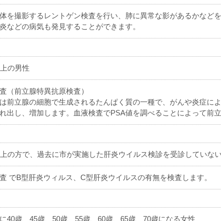
体を撮影するレントゲン検査を行い、肺に異常な影があるかなど
炎などの病気も発見することができます。
以上の男性
検査（前立腺特異抗原検査）
とは前立腺の細胞で生成されるたんぱく質の一種で、がんや炎症によ
れ出し、増加します。血液検査でPSA値を調べることによって前
以上の方で、過去に市が実施した肝炎ウイルス検診を受診していな
査 でB型肝炎ウィルス、C型肝炎ウイルスの有無を検査します。
に40歳、45歳、50歳、55歳、60歳、65歳、70歳になる女性