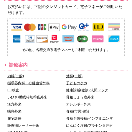
お支払いには、下記のクレジットカード、電子マネーがご利用いた
だけます。
その他、各種交通系電子マネーもご利用いただけます。
診療案内
内科(一般)
外科(一般)
循環器内科・心臓血管外科
子どものケガ
CT検査
健康診断(健診)/人間ドック
いびき/睡眠時無呼吸外来
骨粗しょう症外来
漢方外来
アレルギー外来
喘息外来
各種(市民)健診
在宅診療
各種予防接種/インフルエンザ
静脈瘤レーザー手術
にんにく注射/プラセンタ注射