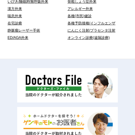
いびき/睡眠時無呼吸外来
骨粗しょう症外来
漢方外来
アレルギー外来
喘息外来
各種(市民)健診
在宅診療
各種予防接種/インフルエンザ
静脈瘤レーザー手術
にんにく注射/プラセンタ注射
ED/AGA外来
オンライン診療(遠隔診療)