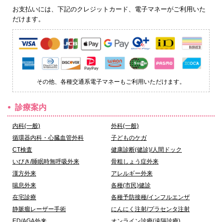
お支払いには、下記のクレジットカード、電子マネーがご利用いた
だけます。
その他、各種交通系電子マネーもご利用いただけます。
診療案内
内科(一般)
外科(一般)
循環器内科・心臓血管外科
子どものケガ
CT検査
健康診断(健診)/人間ドック
いびき/睡眠時無呼吸外来
骨粗しょう症外来
漢方外来
アレルギー外来
喘息外来
各種(市民)健診
在宅診療
各種予防接種/インフルエンザ
静脈瘤レーザー手術
にんにく注射/プラセンタ注射
ED/AGA外来
オンライン診療(遠隔診療)