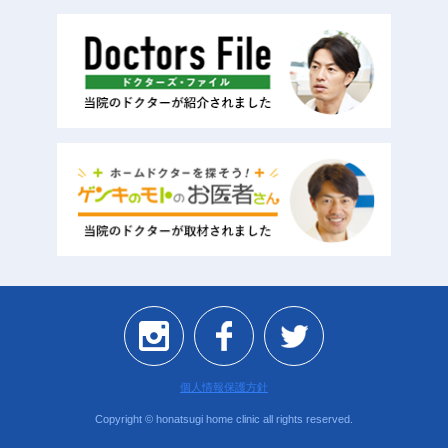
個人情報保護方針
Copyright © honatsugi home clinic all rights reserved.