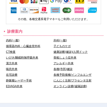
その他、各種交通系電子マネーもご利用いただけます。
診療案内
内科(一般)
外科(一般)
循環器内科・心臓血管外科
子どものケガ
CT検査
健康診断(健診)/人間ドック
いびき/睡眠時無呼吸外来
骨粗しょう症外来
漢方外来
アレルギー外来
喘息外来
各種(市民)健診
在宅診療
各種予防接種/インフルエンザ
静脈瘤レーザー手術
にんにく注射/プラセンタ注射
ED/AGA外来
オンライン診療(遠隔診療)