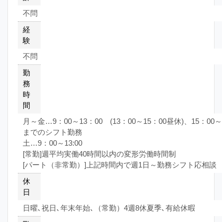
不問
経
験
不問
勤
務
時
間
月～金…9：00～13：00 (13：00～15：00昼休)、15：00～
までのシフト勤務
土…9：00～13:00
[常勤]週平均実働40時間以内の変形労働時間制
[パート（非常勤）]上記時間内で週1日～勤務シフト応相談
休
日
日曜､祝日､年末年始､（常勤）4週8休夏季､有給休暇