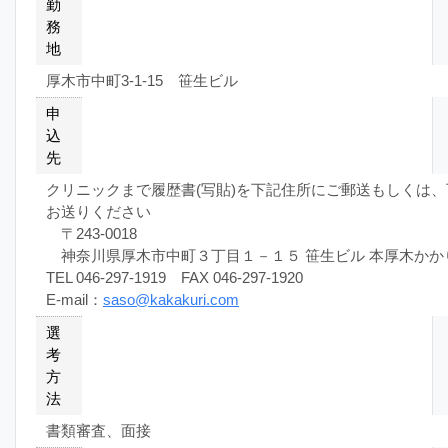
勤
務
地
厚木市中町3-1-15 笹生ビル
申
込
先
クリニックまで履歴書(写貼)を下記住所にご郵送もしくは
お送りください
〒243-0018
神奈川県厚木市中町３丁目１－１５ 笹生ビル 本厚木かか
TEL 046-297-1919 FAX 046-297-1920
E-mail：
saso@kakakuri.com
選
考
方
法
書類審査、面接