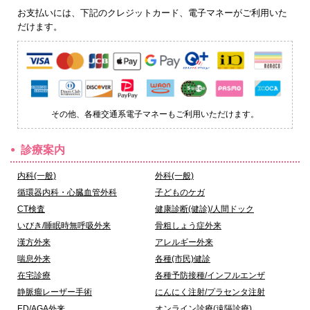
お支払いには、下記のクレジットカード、電子マネーがご利用いた
だけます。
その他、各種交通系電子マネーもご利用いただけます。
診療案内
内科(一般)
外科(一般)
循環器内科・心臓血管外科
子どものケガ
CT検査
健康診断(健診)/人間ドック
いびき/睡眠時無呼吸外来
骨粗しょう症外来
漢方外来
アレルギー外来
喘息外来
各種(市民)健診
在宅診療
各種予防接種/インフルエンザ
静脈瘤レーザー手術
にんにく注射/プラセンタ注射
ED/AGA外来
オンライン診療(遠隔診療)