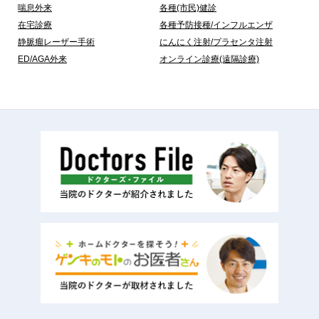
喘息外来
各種(市民)健診
在宅診療
各種予防接種/インフルエンザ
静脈瘤レーザー手術
にんにく注射/プラセンタ注射
ED/AGA外来
オンライン診療(遠隔診療)