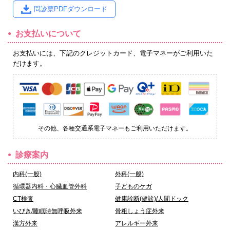
問診票PDFダウンロード
お支払いについて
お支払いには、下記のクレジットカード、電子マネーがご利用いた
だけます。
その他、各種交通系電子マネーもご利用いただけます。
診療案内
内科(一般)
外科(一般)
循環器内科・心臓血管外科
子どものケガ
CT検査
健康診断(健診)/人間ドック
いびき/睡眠時無呼吸外来
骨粗しょう症外来
漢方外来
アレルギー外来